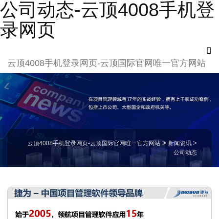
公司动态-云顶4008手机登
录网页
云顶4008手机登录网页-云顶国际官网唯一官方网站
云顶4008手机登录网页-云顶国际官网唯一官方网站
>
新闻资讯
>
公司动态