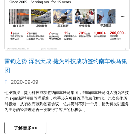
雷钧之势 浑然天成-捷为科技成功签约南车铁马集
团
2020-09-09
七夕前夕，捷为科技成功签约南车铁马集团，帮助南车铁马引入捷为科技
imis-pm新型项目管理系统，携手步入项目管理信息化时代。此次合作历
时极短，从初次商谈到签署协议，总共历时不到一个月，捷为科技以服务
为主导的经营理念再一次获得了客户的积极认可。……
了解更多>>