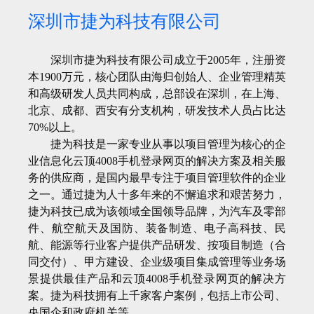
深圳市捷为科技有限公司
深圳市捷为科技有限公司成立于
2005年，注册资
本1900万元，核心团队由海归创始人、企业管理精英
和高级研发人员共同构成，总部设在深圳，在上海、
北京、成都、西安有分支机构，研发技术人员占比达
70%以上。
捷为科技是一家专业从事以项目管理为核心的企
业信息化云顶4008手机登录网页的解决方案及相关服
务的供应商，是国内最早专注于项目管理软件的企业
之一。通过捷为人十多年来的不懈追求和艰苦努力，
捷为科技已成为该领域全国领导品牌，为汽车及零部
件、航空航天及国防、装备制造、电子高科技、民
航、能源等行业客户提供产品研发、按项目制造（合
同交付）、甲方建设、企业级项目集成管理等业务场
景提供最佳产品和云顶4008手机登录网页的解决方
案。捷为科技拥有上千家客户案例，包括上市公司、
央国企
和政府机关等。