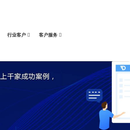
行业客户
客户服务