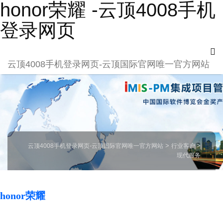
honor荣耀 -云顶4008手机
登录网页
云顶4008手机登录网页-云顶国际官网唯一官方网站
云顶4008手机登录网页-云顶国际官网唯一官方网站
>
行业客户
>
现代服务
honor荣耀