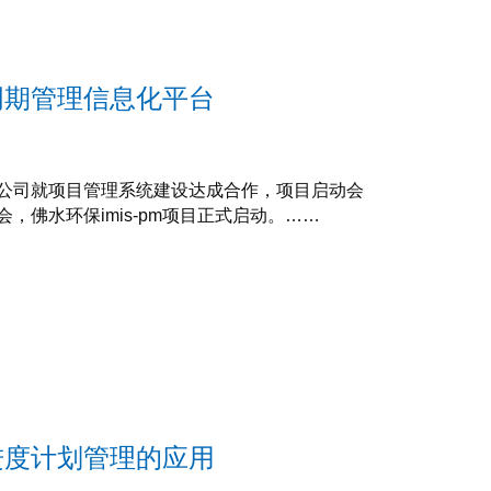
周期管理信息化平台
公司就项目管理系统建设达成合作，项目启动会
佛水环保imis-pm项目正式启动。……
进度计划管理的应用