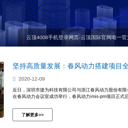
云顶4008手机登录网页-云顶国际官网唯一
坚持高质量发展：春风动力搭建项目
2020-12-09
近日，深圳市捷为科技有限公司与浙江春风动力股份有限
在春风动力会议室成功举行，春风动力imis-pm项目正式
了解更多>>