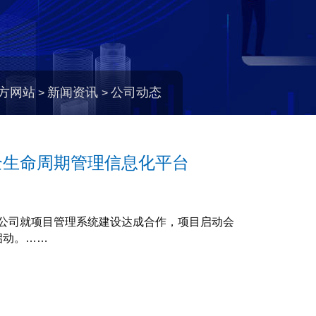
官方网站
新闻资讯
公司动态
>
>
全生命周期管理信息化平台
公司就项目管理系统建设达成合作，项目启动会
启动。……