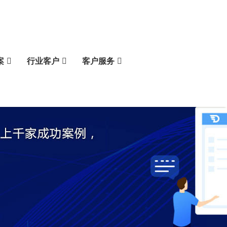
案
行业客户
客户服务