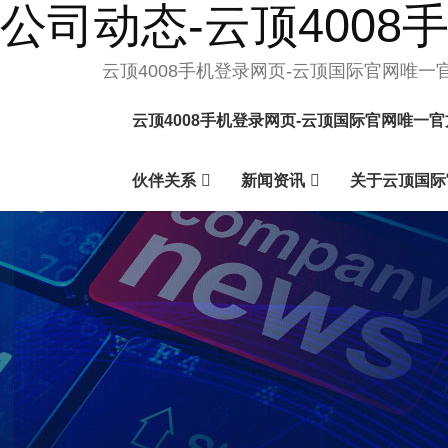
公司动态-云顶4008
云顶4008手机登录网页-云顶国际官网唯一
云顶4008手机登录网页-云顶国际官网唯一
伙伴关系
新闻资讯
关于云顶国际