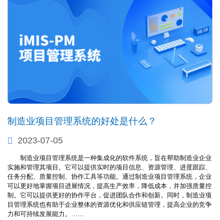
制造业项目管理系统的好处是什么？
2023-07-05
制造业项目管理系统是一种集成化的软件系统，旨在帮助制造业企业
实施和管理其项目。它可以提供实时的项目信息、资源管理、进度跟踪、
任务分配、质量控制、协作工具等功能。通过制造业项目管理系统，企业
可以更好地掌握项目进展情况，提高生产效率，降低成本，并加强质量控
制。它可以提供更好的协作平台，促进团队合作和创新。同时，制造业项
目管理系统也有助于企业整体的资源优化和供应链管理，提高企业的竞争
力和可持续发展能力。……