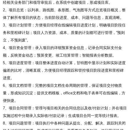
经相关业务部门和领导审批后，在系统中创建项目，形成项目库。
2、项目总览：以列表、路线图、条形图、气泡图等方式总览项目概况，整
体了解所有项目的状态，当前阶段进度、成本、问题等信息，直观清晰。
3、项目计划管理：方便项目经理在线编辑项目进度计划，明确项目阶段任
务和里程碑计划；项目人力资源、成本、质量的计划都可进行管理，“预则
立，不预则废”。
4、项目资金管理：录入项目的详细预算资金信息，记录合同实际支付金
额，反映资金动态；预算变更、竣工结算管理；智能报表分析数据。
5、项目进度管理：项目整体进度自动计算，甘特图中显示计划和实际进度
偏差的比对，清晰直观，方便项目经理跟踪和管控项目阶段进度和里程碑
进度。
6、项目文档管理：完整的项目文档生命周期的管理，保证项目交付物质
量，形成知识沉淀；提供文档模板，office文档和电子表单可在线编辑，方
便快捷。
7、项目合同管理：管理与项目相关的合同信息以及收/付款计划；并在项目
实施过程中分期录入实际收/付款记录；生成项目合同一览等统计报表。
8、项目问题管理：项目执行中各种问题从提出、分配、解决、跟踪到关闭