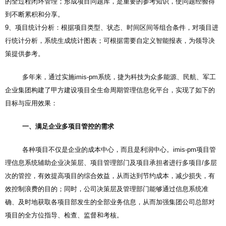
的全过程闭环管理；形成项目问题库，是重要的参考知识，使问题经验得
到不断累积和分享。
9、项目统计分析：根据项目类型、状态、时间区间等组合条件，对项目进
行统计分析，系统生成统计图表；可根据需要自定义智能报表，为领导决
策提供参考。
多年来，通过实施imis-pm系统，捷为科技为众多能源、民航、军工
企业集团构建了甲方建设项目全生命周期管理信息化平台，实现了如下的
目标与应用效果：
一、满足企业多项目管控的需求
各种项目不仅是企业的成本中心，而且是利润中心。imis-pm项目管
理信息系统辅助企业决策层、项目管理部门及项目承担者进行多项目/多层
次的管控，有效提高项目的综合效益，从而达到节约成本，减少损失，有
效控制浪费的目的；同时，公司决策层及管理部门能够通过信息系统准
确、及时地获取各项目部发生的全部业务信息，从而加强集团公司总部对
项目的全方位指导、检查、监督和考核。