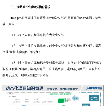
三、满足企业知识积累的需求
imis-pm项目管理信息系统有效解决知识积累面临的各种难题，达到
以下效果：
（1）将个人知识和信息提升为企业知识；
（2）按照企业的实际需求，对企业知识进行分类和有序处理，提高
企业“复制成功项目”的能力；
（3）以企业知识库和标准资料库为基础，方便企业的新员工轻松获
取前任积累的知识，学习其他员工的成熟经验，进而减少因员工离职带来
的知识流失，增加企业的知识储备。