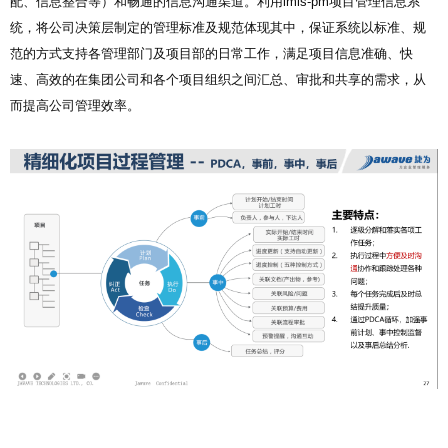
配、信息整合等）和畅通的信息沟通渠道。利用imis-pm项目管理信息系
统，将公司决策层制定的管理标准及规范体现其中，保证系统以标准、规
范的方式支持各管理部门及项目部的日常工作，满足项目信息准确、快
速、高效的在集团公司和各个项目组织之间汇总、审批和共享的需求，从
而提高公司管理效率。