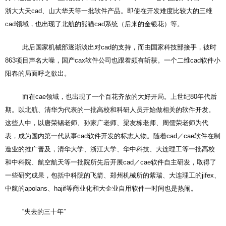
浙大大天cad、山大华天等一批软件产品。即使在开发难度比较大的三维
cad领域，也出现了北航的熊猫cad系统（后来的金银花）等。
此后国家机械部逐渐淡出对cad的支持，而由国家科技部接手，彼时
863项目声名大噪，国产cax软件公司也跟着颇有斩获。一个二维cad软件小
阳春的局面呼之欲出。
而在cae领域，也出现了一个百花齐放的大好开局。上世纪80年代后
期。以北航、清华为代表的一批高校和科研人员开始做相关的软件开发。
这些人中，以唐荣锡老师、孙家广老师、梁友栋老师、周儒荣老师为代
表，成为国内第一代从事cad软件开发的标志人物。随着cad／cae软件在制
造业的推广普及，清华大学、浙江大学、华中科技、大连理工等一批高校
和中科院、航空航天等一批院所先后开展cad／cae软件自主研发，取得了
一些研究成果，包括中科院的飞箭、郑州机械所的紫瑞、大连理工的jifex、
中航的apolans、hajif等商业化和大企业自用软件一时间也是热闹。
“失去的三十年”