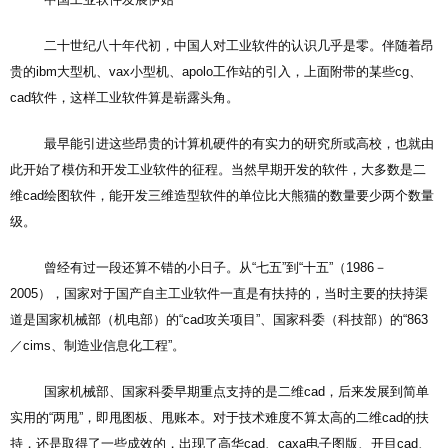
中国工业软件发展伊始
二十世纪八十年代初，中国人对工业软件的认识几乎是零。伴随着昂
贵的ibm大型机、vax小型机、apolo工作站的引入，上面附带的某些cg、
cad软件，这样工业软件算是崭露头角。
最早能引进这些昂贵的计算机硬件的有实力的研究所或高校，也就由
此开始了模仿和开发工业软件的征程。当然早期开发的软件，大多数是二
维cad绘图软件，能开发三维造型软件的单位比大熊猫的数量要少两个数量
级。
曾经有过一段还算不错的小日子。从“七五”到“十五”（1986－
2005），国家对于国产自主工业软件一直是有扶持的，当时主要的扶持渠
道是国家机械部（机电部）的“cad攻关项目”、国家科委（科技部）的“863
／cims、制造业信息化工程”。
国家机械部、国家科委早期重点支持的是二维cad，后来发展到简单
实用的“两甩”，即甩图板、甩账本。对于技术难度不算太高的二维cad的扶
持，还是取得了一些成效的，出现了高华cad、caxa电子图版、开目cad、