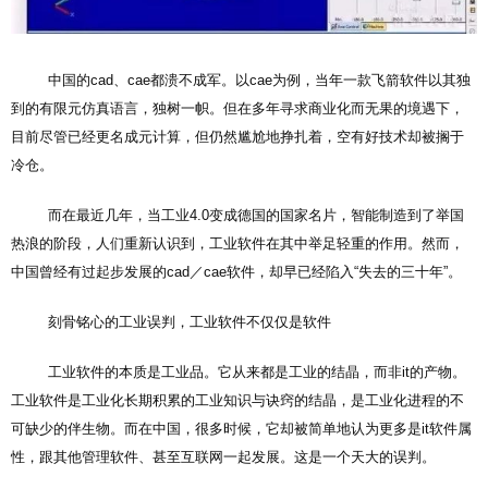
中国的cad、cae都溃不成军。以cae为例，当年一款飞箭软件以其独
到的有限元仿真语言，独树一帜。但在多年寻求商业化而无果的境遇下，
目前尽管已经更名成元计算，但仍然尴尬地挣扎着，空有好技术却被搁于
冷仓。
而在最近几年，当工业4.0变成德国的国家名片，智能制造到了举国
热浪的阶段，人们重新认识到，工业软件在其中举足轻重的作用。然而，
中国曾经有过起步发展的cad／cae软件，却早已经陷入“失去的三十年”。
刻骨铭心的工业误判，工业软件不仅仅是软件
工业软件的本质是工业品。它从来都是工业的结晶，而非it的产物。
工业软件是工业化长期积累的工业知识与诀窍的结晶，是工业化进程的不
可缺少的伴生物。而在中国，很多时候，它却被简单地认为更多是it软件属
性，跟其他管理软件、甚至互联网一起发展。这是一个天大的误判。