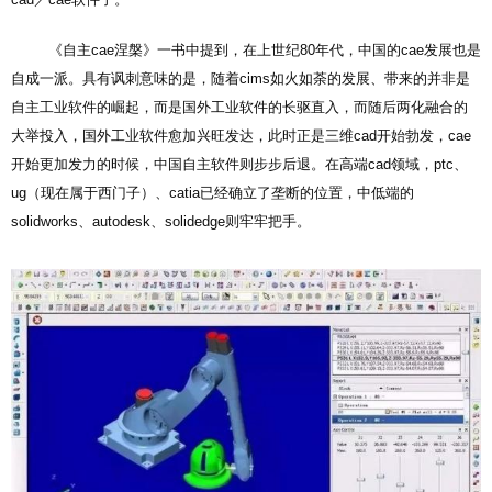
cad／cae软件了。
《自主cae涅槃》一书中提到，在上世纪80年代，中国的cae发展也是
自成一派。具有讽刺意味的是，随着cims如火如荼的发展、带来的并非是
自主工业软件的崛起，而是国外工业软件的长驱直入，而随后两化融合的
大举投入，国外工业软件愈加兴旺发达，此时正是三维cad开始勃发，cae
开始更加发力的时候，中国自主软件则步步后退。在高端cad领域，ptc、
ug（现在属于西门子）、catia已经确立了垄断的位置，中低端的
solidworks、autodesk、solidedge则牢牢把手。