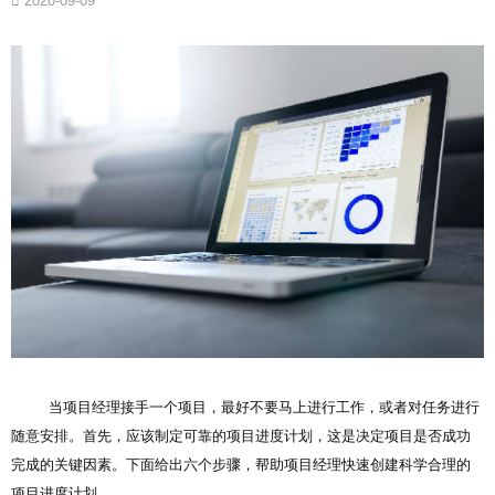
2020-09-09
当项目经理接手一个项目，最好不要马上进行工作，或者对任务进行
随意安排。首先，应该制定可靠的项目进度计划，这是决定项目是否成功
完成的关键因素。下面给出六个步骤，帮助项目经理快速创建科学合理的
项目进度计划。