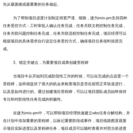
先从最困难或最重要的任务做起。
为了帮助项目进度计划制定得更严谨、细致，捷为imis-pm支持四种
任务受控方式：工时审批人确认任务完成，任务关联文档控制任务完成，
任务关联问题控制任务完成，任务关联流程控制任务完成，项目经理可以
根据项目的具体需求自行设定任务受控方式，确保项目任务按时按质完
成。
3、锁定关键点，为重要项目成果创建里程碑
当项目中从开始到完成阶段性工作的时候，可以在完成的点设置一个
里程碑，这样就提供了很大的机会来检查项目是否在按照正常轨道进行，
以及是如何进行的。通过创建项目里程碑，可以让项目团队成员始终保持
专注和对阶段性任务完成的积极性。
在捷为imis-pm中，可以帮助项目经理快速建立wbs任务分解结构，并
在计划中添加重要的里程碑，以标记重要阶段或事件，项目线路图直观显
示项目实际进度以及里程碑任务，项目成员可以随时查看并对照当前进度