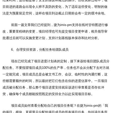
结束时间，这些都是基于安全的假设和规范的操作。但在实际过程中，项
目前进的道路会出现令人猝不及防的变化，为了适应这些变化，明智的做
法是为预案留足空间，这样在项目到达截止日期前会有一定的缓冲余地。
前面一篇文章我们已经提到，捷为imis-pm支持在线对甘特图进行修
改，重要里程碑的变更，项目经理也可先提交项目变更申请，相关领导审
批通过后就可以实施变更计划，支持计划基线版本保存和比对分析。
6、合理安排资源，分配任务给团队成员
现在已经完成了项目进度计划表的定制，接下来该给项目团队成员分
配任务。不要指望项目成员100%的生产率，任务也不会从分配下去对方就
一定能完成，项目成员总是会被文书工作、会议、临时性的沟通打断，这
些都需要额外的时间，所以最好把它们包含在你的进度估算中。一旦项目
成员被分配任务，那么整个项目进度安排就应该进行审查看是否存在冲
突，确保每个成员都能按照既定的安排全力以赴实现项目目标。
项目成员如何查看分配给自己的项目任务呢？在捷为imis-pm的「我
的项目」模块，直观显示分配给项目成员的所有项目任务，包括该任务所