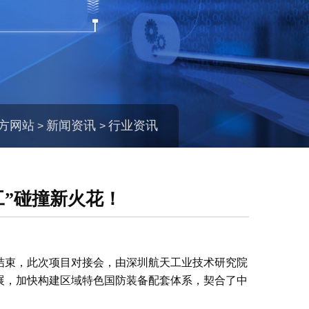
官方网站
新闻资讯
行业资讯
>
>
工”碰撞新火花！
满结束，此次项目对接会，由深圳航天工业技术研究院
展，加快构建区域特色国防装备配套体系，契合了中