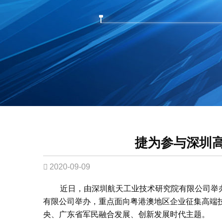
捷为参与深圳高
2020-09-09
近日，由深圳航天工业技术研究院有限公司举办
有限公司举办，重点面向粤港澳地区企业征集高端
央、广东省军民融合发展、创新发展时代主题。