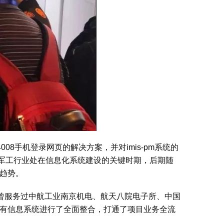
手机登录网页的解决方案，并对imis-pm系统的
军工行业处在信息化系统建设的关键时期，后期随
然趋势。
曾服务过中航工业南京机电、航天八院电子所、中国
现有信息系统进行了全面整合，打通了项目业务全流