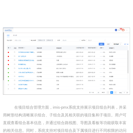
在项目组合管理方面，imis-pmx系统支持展示项目组合列表，并采
用树形结构清晰展示组合、子组合及其相关联的项目集和子项目。用户可
直观查看组合基本信息，并通过组合路线图、导图及看板等功能获取丰富
的相关信息。同时，系统支持对项目组合及下属项目进行不同权限的访问