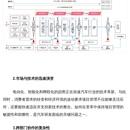
2.市场与技术的迅速演变
电动化、智能化和网联化的趋势正在加速汽车行业的技术革新。与此
同时，消费者需求的转变和经济环境的波动要求项目管理不仅能够灵活应
对，还要能快速适应并支持新技术的整合。如何在变革中保持项目管理的
敏捷性和前瞻性，是汽车研发面临的关键问题之一。
3.跨部门协作的复杂性