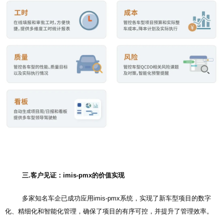
三.客户见证：imis-pmx的价值实现
多家知名车企已成功应用imis-pmx系统，实现了新车型项目的数字
化、精细化和智能化管理，确保了项目的有序可控，并提升了管理效率。