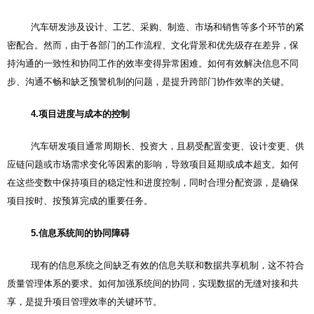
汽车研发涉及设计、工艺、采购、制造、市场和销售等多个环节的紧
密配合。然而，由于各部门的工作流程、文化背景和优先级存在差异，保
持沟通的一致性和协同工作的效率变得异常困难。如何有效解决信息不同
步、沟通不畅和缺乏预警机制的问题，是提升跨部门协作效率的关键。
4.项目进度与成本的控制
汽车研发项目通常周期长、投资大，且易受配置变更、设计变更、供
应链问题或市场需求变化等因素的影响，导致项目延期或成本超支。如何
在这些变数中保持项目的稳定性和进度控制，同时合理分配资源，是确保
项目按时、按预算完成的重要任务。
5.信息系统间的协同障碍
现有的信息系统之间缺乏有效的信息关联和数据共享机制，这不符合
质量管理体系的要求。如何加强系统间的协同，实现数据的无缝对接和共
享，是提升项目管理效率的关键环节。