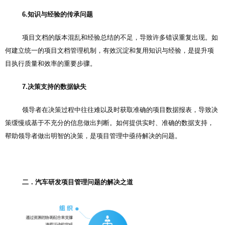
6.知识与经验的传承问题
项目文档的版本混乱和经验总结的不足，导致许多错误重复出现。如
何建立统一的项目文档管理机制，有效沉淀和复用知识与经验，是提升项
目执行质量和效率的重要步骤。
7.决策支持的数据缺失
领导者在决策过程中往往难以及时获取准确的项目数据报表，导致决
策缓慢或基于不充分的信息做出判断。如何提供实时、准确的数据支持，
帮助领导者做出明智的决策，是项目管理中亟待解决的问题。
二．汽车研发项目管理问题的解决之道