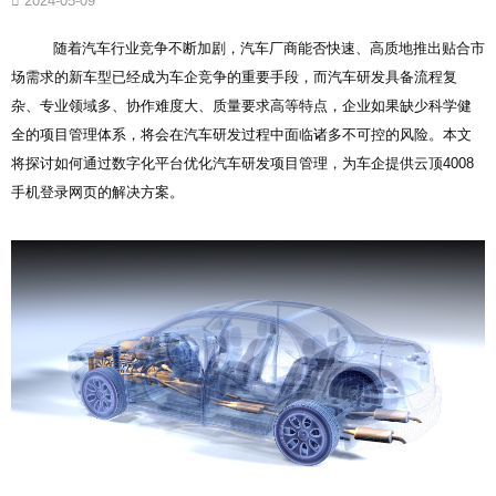
2024-05-09
随着汽车行业竞争不断加剧，汽车厂商能否快速、高质地推出贴合市
场需求的新车型已经成为车企竞争的重要手段，而汽车研发具备流程复
杂、专业领域多、协作难度大、质量要求高等特点，企业如果缺少科学健
全的项目管理体系，将会在汽车研发过程中面临诸多不可控的风险。本文
将探讨如何通过数字化平台优化汽车研发项目管理，为车企提供云顶4008
手机登录网页的解决方案。