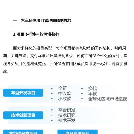
一．汽车研发项目管理面临的挑战
1.项目多样性与按标准执行
面对多样化的项目类型，每个项目都有其独特的工作结构、时间周
期、关键节点、交付标准和质量控制要求。如何在确保个性化的同时，实
现各类项目的流程规范化，并确保所有团队成员遵循统一标准，是首要挑
战。