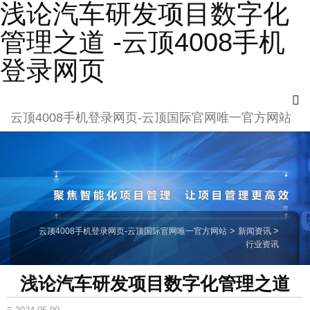
浅论汽车研发项目数字化
管理之道 -云顶4008手机
登录网页
云顶4008手机登录网页-云顶国际官网唯一官方网站
云顶4008手机登录网页-云顶国际官网唯一官方网站
>
新闻资讯
>
行业资讯
浅论汽车研发项目数字化管理之道