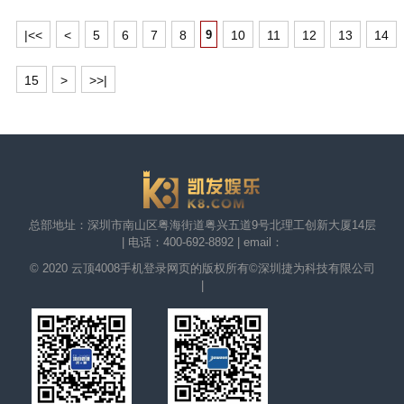
|<<
<
5
6
7
8
10
11
12
13
14
9
15
>
>>|
总部地址：深圳市南山区粤海街道粤兴五道9号北理工创新大厦14层
| 电话：400-692-8892 | email：
© 2020 云顶4008手机登录网页的版权所有©深圳捷为科技有限公司
|