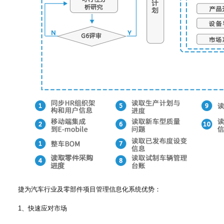
捷为汽车行业及零部件项目管理信息化系统优势：
1、快速应对市场