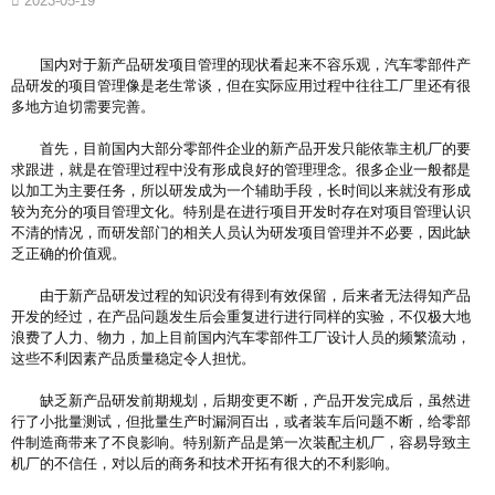
2023-05-19
国内对于新产品研发项目管理的现状看起来不容乐观，汽车零部件产
品研发的项目管理像是老生常谈，但在实际应用过程中往往工厂里还有很
多地方迫切需要完善。
首先，目前国内大部分零部件企业的新产品开发只能依靠主机厂的要
求跟进，就是在管理过程中没有形成良好的管理理念。很多企业一般都是
以加工为主要任务，所以研发成为一个辅助手段，长时间以来就没有形成
较为充分的项目管理文化。特别是在进行项目开发时存在对项目管理认识
不清的情况，而研发部门的相关人员认为研发项目管理并不必要，因此缺
乏正确的价值观。
由于新产品研发过程的知识没有得到有效保留，后来者无法得知产品
开发的经过，在产品问题发生后会重复进行进行同样的实验，不仅极大地
浪费了人力、物力，加上目前国内汽车零部件工厂设计人员的频繁流动，
这些不利因素产品质量稳定令人担忧。
缺乏新产品研发前期规划，后期变更不断，产品开发完成后，虽然进
行了小批量测试，但批量生产时漏洞百出，或者装车后问题不断，给零部
件制造商带来了不良影响。特别新产品是第一次装配主机厂，容易导致主
机厂的不信任，对以后的商务和技术开拓有很大的不利影响。