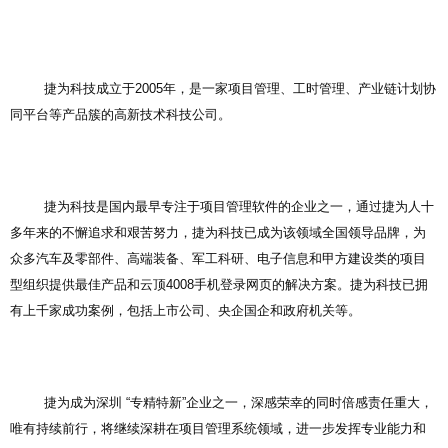
捷为科技成立于2005年，是一家项目管理、工时管理、产业链计划协
同平台等产品簇的高新技术科技公司。
捷为科技是国内最早专注于项目管理软件的企业之一，通过捷为人十
多年来的不懈追求和艰苦努力，捷为科技已成为该领域全国领导品牌，为
众多汽车及零部件、高端装备、军工科研、电子信息和甲方建设类的项目
型组织提供最佳产品和云顶4008手机登录网页的解决方案。捷为科技已拥
有上千家成功案例，包括上市公司、央企国企和政府机关等。
捷为成为深圳 “专精特新”企业之一，深感荣幸的同时倍感责任重大，
唯有持续前行，将继续深耕在项目管理系统领域，进一步发挥专业能力和