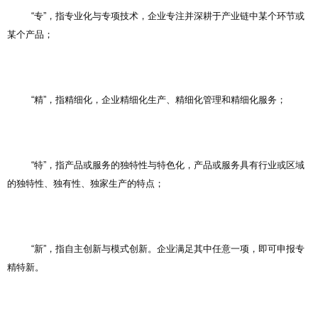
“专”，指专业化与专项技术，企业专注并深耕于产业链中某个环节或
某个产品；
“精”，指精细化，企业精细化生产、精细化管理和精细化服务；
“特”，指产品或服务的独特性与特色化，产品或服务具有行业或区域
的独特性、独有性、独家生产的特点；
“新”，指自主创新与模式创新。企业满足其中任意一项，即可申报专
精特新。