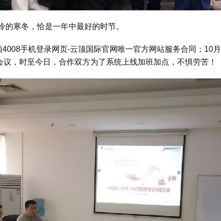
湿冷的寒冬，恰是一年中最好的时节。
顶4008手机登录网页-云顶国际官网唯一官方网站
服务合同；10
会议，时至今日，合作双方为了系统上线加班加点，不惧劳苦！