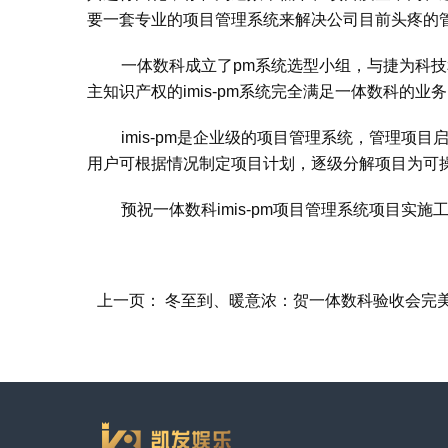
要一套专业的项目管理系统来解决公司目前头疼的
一体数科成立了pm系统选型小组，与捷为科
主知识产权的imis-pm系统完全满足一体数科的
imis-pm是企业级的项目管理系统，管理
用户可根据情况制定项目计划，逐级分解项目为可
预祝一体数科imis-pm项目管理系统项目实
上一页： 冬至到、暖意浓：贺一体数科验收会完