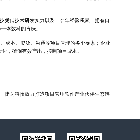
科技凭借技术研发实力以及十余年经验积累，拥有自
得一体数科的青睐。
质量、成本、资源、沟通等项目管理的各个要素；企业
大化，确保有效产出，控制项目成本。
： 捷为科技致力打造项目管理软件产业伙伴生态链