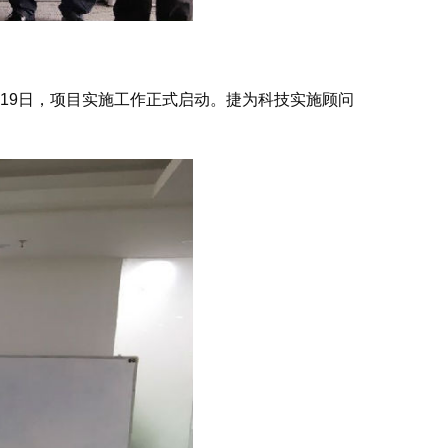
月19日，项目实施工作正式启动。捷为科技实施顾问