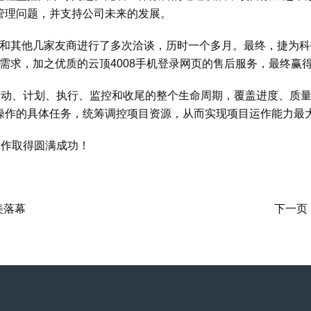
管理问题，并支持公司未来的发展。
技和其他几家友商进行了多次洽谈，历时一个多月。最终，捷为
业务需求，加之优质的云顶4008手机登录网页的售后服务，最终赢
项目启动、计划、执行、监控和收尾的整个生命周期，覆盖进度、
操作的具体任务，统筹调控项目资源，从而实现项目运作能力最
施工作取得圆满成功！
美落幕
下一页