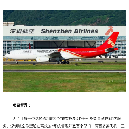
项目背景：
为了让每一位选择深圳航空的旅客感受到“任何时候 自然体贴”的服
务。深圳航空希望通过高效的it系统管理好数百个部门、两百多架飞机、三