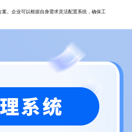
解决方案。企业可以根据自身需求灵活配置系统，确保工