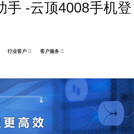
手 -云顶4008手机登
行业客户
客户服务