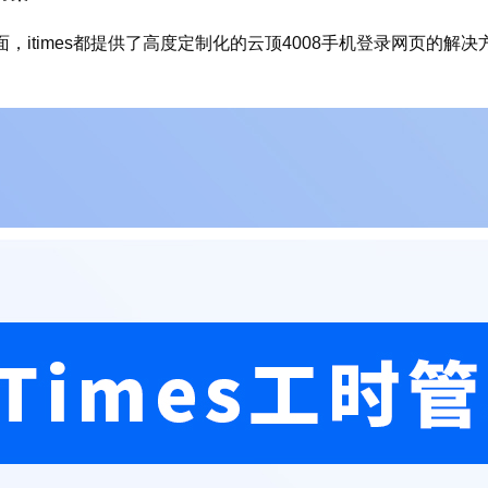
，itimes都提供了高度定制化的云顶4008手机登录网页的