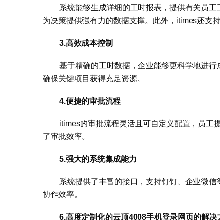
系统能够生成详细的工时报表，提供有关员工
为决策提供强有力的数据支撑。此外，itimes还支
3.高效成本控制
基于精确的工时数据，企业能够更科学地进行
确保关键项目获得充足资源。
4.便捷的审批流程
itimes的审批流程灵活且可自定义配置，
了审批效率。
5.强大的系统集成能力
系统提供了丰富的接口，支持钉钉、企业微信
协作效率。
6.高度定制化的云顶4008手机登录网页的解决