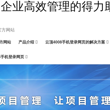
统：企业高效管理的得力助
官方网站
官方网站
产品介绍
云顶4008手机登录网页的解决方案
8手机登录网页