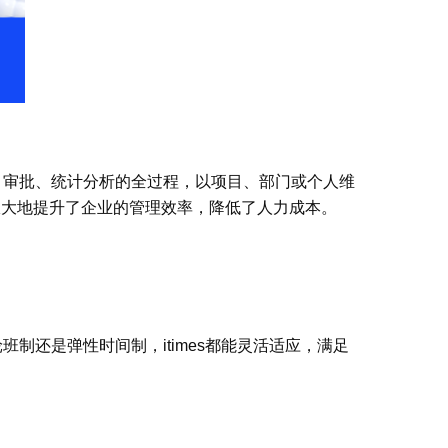
报、审批、统计分析的全过程，以项目、部门或个人维
统极大地提升了企业的管理效率，降低了人力成本。
制还是弹性时间制，itimes都能灵活适应，满足