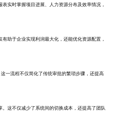
报表实时掌握项目进展、人力资源分布及效率情况，
仅有助于企业实现利润最大化，还能优化资源配置，
性。这一流程不仅简化了传统审批的繁琐步骤，还提高
享。这不仅减少了系统间的切换成本，还提高了团队