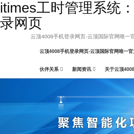
itimes工时管理系
录网页
云顶4008手机登录网页-云顶国际官网唯一
云顶4008手机登录网页-云顶国际官网唯一
伙伴关系
新闻资讯
关于云顶400